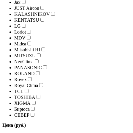
Jax
JUST Aircon
KALASHNIKOV
KENTATSU
LG
Loriot
MDV
Midea
Mitsubishi HI
MITSUZU
NeoClima
PANASONIC
ROLAND
Rovex
Royal Clima
TCL
TOSHIBA
XIGMA
Бирюса
СЕВЕР
Цена (руб.)