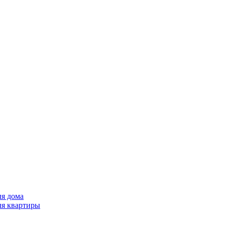
ля дома
ля квартиры