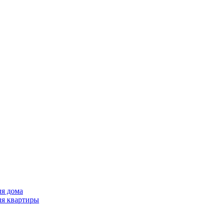
ля дома
ля квартиры