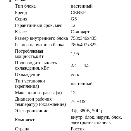
Тип блока
настенный
Бренд
СЕВЕР
Серия
GS
Гарантийный срок, мес
12
Класс
Стандарт
Размер внутреннего блока
758х346х435
Размер наружного блока
780х497х825
Потребляемая
1,95
мощность,кВт
Производительность
2.4 — 4.5
охлаждения, кВт
Охлаждение
есть
Тип установки
настенный
(крепления)
Макс. длина трассы (м)
15
Диапазон рабочих
-5..+10С
температур (охлаждение)
Электропитание
3 ф, 380В, 50Гц.
внутр. блок, наруж. блок,
Комплект
электронная панель
Страна
Россия