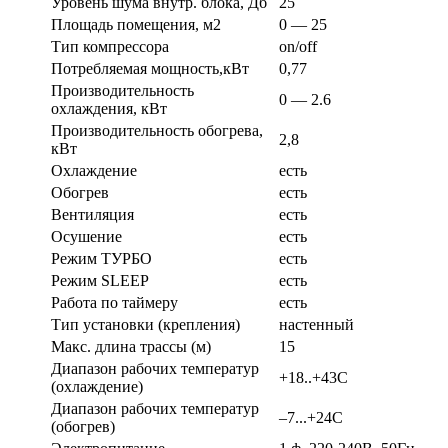
Уровень шума внутр. блока, Дб
25
Площадь помещения, м2
0 — 25
Тип компрессора
on/off
Потребляемая мощность,кВт
0,77
Производительность
0 — 2.6
охлаждения, кВт
Производительность обогрева,
2,8
кВт
Охлаждение
есть
Обогрев
есть
Вентиляция
есть
Осушение
есть
Режим ТУРБО
есть
Режим SLEEP
есть
Работа по таймеру
есть
Тип установки (крепления)
настенный
Макс. длина трассы (м)
15
Диапазон рабочих температур
+18..+43С
(охлаждение)
Диапазон рабочих температур
–7...+24С
(обогрев)