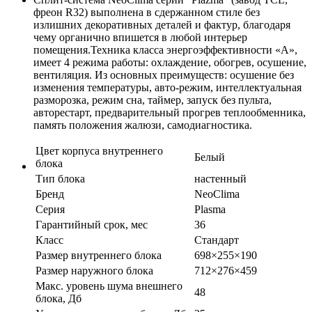
фреон R32) выполнена в сдержанном стиле без
излишних декоративных деталей и фактур, благодаря
чему органично впишется в любой интерьер
помещения.Техника класса энергоэффективности «А»,
имеет 4 режима работы: охлаждение, обогрев, осушение,
вентиляция. Из основных преимуществ: осушение без
изменения температуры, авто-режим, интеллектуальная
разморозка, режим сна, таймер, запуск без пульта,
авторестарт, предварительный прогрев теплообменника,
память положения жалюзи, самодиагностика.
Цвет корпуса внутреннего
Белый
блока
Тип блока
настенный
Бренд
NeoClima
Серия
Plasma
Гарантийный срок, мес
36
Класс
Стандарт
Размер внутреннего блока
698×255×190
Размер наружного блока
712×276×459
Макс. уровень шума внешнего
48
блока, Дб