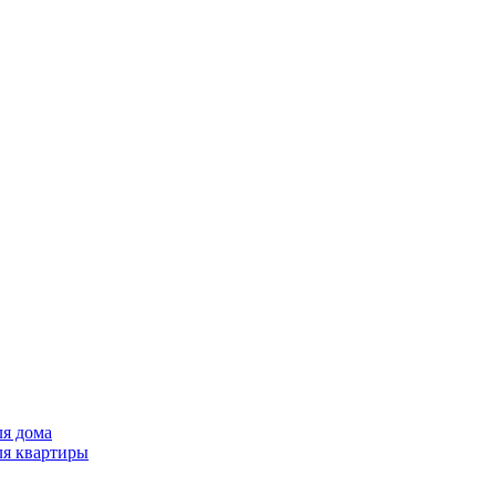
ля дома
ля квартиры