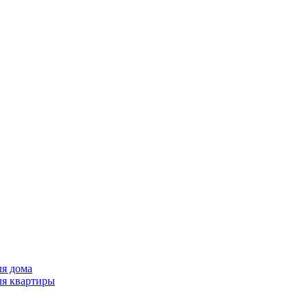
ля дома
ля квартиры