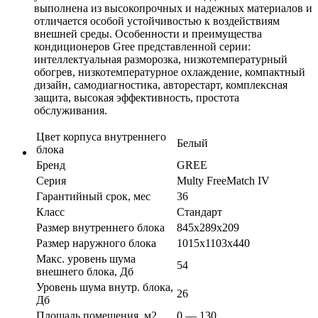
выполнена из высокопрочных и надежных материалов и
отличается особой устойчивостью к воздействиям
внешней среды. Особенности и преимущества
кондиционеров Gree представленной серии:
интеллектуальная разморозка, низкотемпературный
обогрев, низкотемпературное охлаждение, компактный
дизайн, самодиагностика, авторестарт, комплексная
защита, высокая эффективность, простота
обслуживания.
Цвет корпуса внутреннего
Белый
блока
Бренд
GREE
Серия
Multy FreeMatch IV
Гарантийный срок, мес
36
Класс
Стандарт
Размер внутреннего блока
845х289х209
Размер наружного блока
1015х1103х440
Макс. уровень шума
54
внешнего блока, Дб
Уровень шума внутр. блока,
26
Дб
Площадь помещения, м2
0 — 130