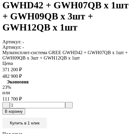
GWHD42 + GWH07QB х 1шт
+ GWH09QB х 3шт +
GWH12QB х 1шт
Артикул:
-
Артикул:
-
Мультисплит-система GREE GWHD42 + GWH07QB х 1шт +
GWH09QB х 3шт + GWH12QB х 1шт
Цена
371 200
₽
482 900
₽
Экономия
23%
или
111 700
₽
В корзину
Купить в 1 клик
Под заказ