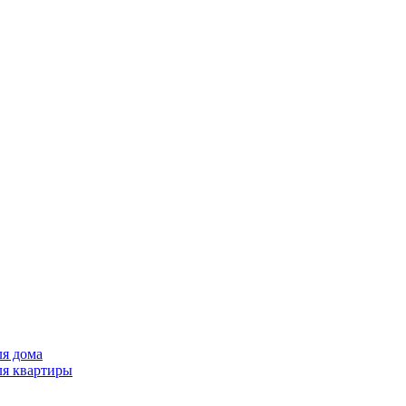
ля дома
ля квартиры