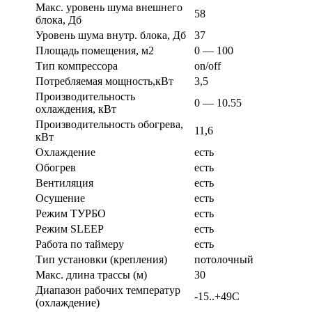
Макс. уровень шума внешнего
58
блока, Дб
Уровень шума внутр. блока, Дб
37
Площадь помещения, м2
0 — 100
Тип компрессора
on/off
Потребляемая мощность,кВт
3,5
Производительность
0 — 10.55
охлаждения, кВт
Производительность обогрева,
11,6
кВт
Охлаждение
есть
Обогрев
есть
Вентиляция
есть
Осушение
есть
Режим ТУРБО
есть
Режим SLEEP
есть
Работа по таймеру
есть
Тип установки (крепления)
потолочный
Макс. длина трассы (м)
30
Диапазон рабочих температур
-15..+49С
(охлаждение)