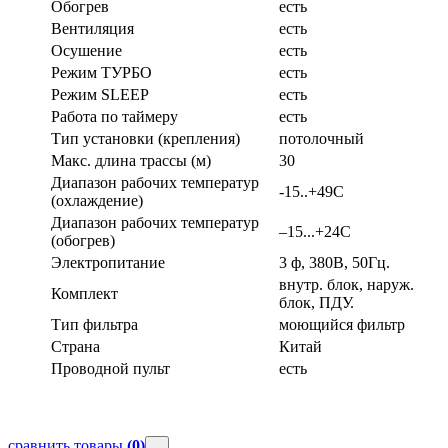
Обогрев
есть
Вентиляция
есть
Осушение
есть
Режим ТУРБО
есть
Режим SLEEP
есть
Работа по таймеру
есть
Тип установки (крепления)
потолочный
Макс. длина трассы (м)
30
Диапазон рабочих температур
-15..+49С
(охлаждение)
Диапазон рабочих температур
–15...+24С
(обогрев)
Электропитание
3 ф, 380В, 50Гц.
внутр. блок, наруж.
Комплект
блок, ПДУ.
Тип фильтра
моющийся фильтр
Страна
Китай
Проводной пульт
есть
сравнить товары
(0)