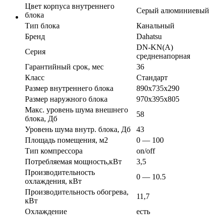
Цвет корпуса внутреннего
Серый алюминиевый
блока
Тип блока
Канальный
Бренд
Dahatsu
DN-KN(А)
Серия
средненапорная
Гарантийный срок, мес
36
Класс
Стандарт
Размер внутреннего блока
890х735х290
Размер наружного блока
970х395х805
Макс. уровень шума внешнего
58
блока, Дб
Уровень шума внутр. блока, Дб
43
Площадь помещения, м2
0 — 100
Тип компрессора
on/off
Потребляемая мощность,кВт
3,5
Производительность
0 — 10.5
охлаждения, кВт
Производительность обогрева,
11,7
кВт
Охлаждение
есть